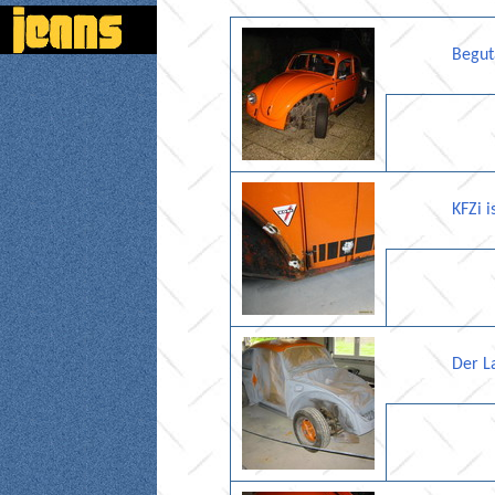
Begut
KFZi i
Der L